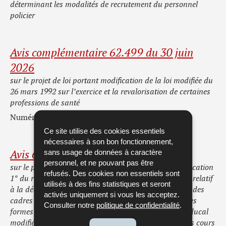
déterminant les modalités de recrutement du personnel
policier
Avis complémentaire 62.499 du 30 juin
2026
sur le projet de loi portant modification de la loi modifiée du
26 mars 1992 sur l’exercice et la revalorisation de certaines
professions de santé
Numéro parlementaire: 8714
Ce site utilise des cookies essentiels
nécessaires à son bon fonctionnement,
sans usage de données à caractère
Avis 62.497 du 30 juin 2026
personnel, et ne pouvant pas être
sur le projet de règlement grand-ducal portant modification
refusés. Des cookies non essentiels sont
1° du règlement grand-ducal modifié du 20 mai 2021 relatif
utilisés à des fins statistiques et seront
à la détermination et à l’organisation des formations des
activés uniquement si vous les acceptez.
cadres techniques et administratifs pour les différentes
Consulter notre
politique de confidentialité
.
formes d’activités sportives ; 2° du règlement grand-ducal
modifié du 16 janvier 1990 portant restructuration des cours