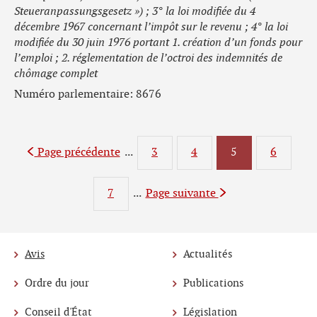
Steueranpassungsgesetz ») ; 3° la loi modifiée du 4
décembre 1967 concernant l’impôt sur le revenu ; 4° la loi
modifiée du 30 juin 1976 portant 1. création d’un fonds pour
l’emploi ; 2. réglementation de l’octroi des indemnités de
chômage complet
Numéro parlementaire: 8676
Page précédente
...
3
4
Page
5
6
Page
Page
Page
7
...
Page suivante
Page
Avis
Actualités
Menu
Ordre du jour
Publications
de
Conseil d'État
Législation