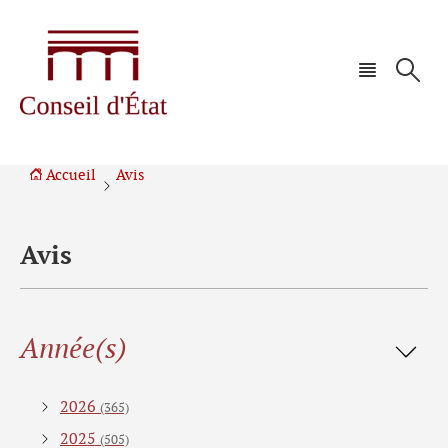
Aller
Aller
à
au
la
contenu
navigation
Accueil
Avis
Avis
Filtrer
Année(s)
les
résultats
2026
(365)
2025
(505)