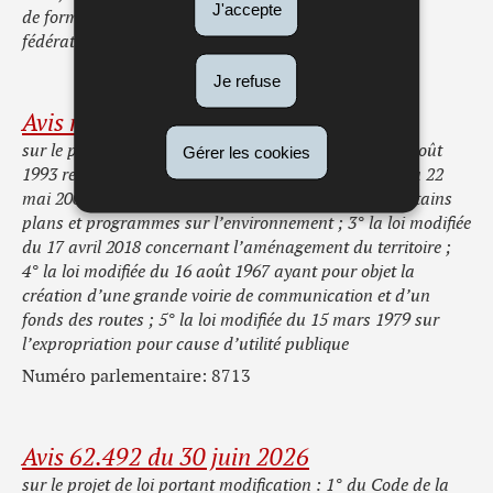
J'accepte
de formation des juges et arbitres dans l’intérêt des
fédérations et sociétés sportives
Je refuse
Avis rectificatif 62.496 du 30 juin 2026
sur le projet de loi modifiant 1° la loi modifiée du 10 août
Gérer les cookies
1993 relative aux parcs naturels ; 2° la loi modifiée du 22
mai 2008 relative à l’évaluation des incidences de certains
plans et programmes sur l’environnement ; 3° la loi modifiée
du 17 avril 2018 concernant l’aménagement du territoire ;
4° la loi modifiée du 16 août 1967 ayant pour objet la
création d’une grande voirie de communication et d’un
fonds des routes ; 5° la loi modifiée du 15 mars 1979 sur
l’expropriation pour cause d’utilité publique
Numéro parlementaire: 8713
Avis 62.492 du 30 juin 2026
sur le projet de loi portant modification : 1° du Code de la