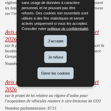
sans usage de données à caractère
règlement grand-ducal modifié du 15 mai 2018 établissant
personnel, et ne pouvant pas être
les listes de projets soumis à une évaluation des incidences
refusés. Des cookies non essentiels sont
sur l’environnement
utilisés à des fins statistiques et seront
activés uniquement si vous les acceptez.
Consulter notre
politique de confidentialité
.
Avis complémentaire 62.536 du 10 juillet
2026
J'accepte
sur le projet de loi autorisant le Gouvernement à financer la
location et l’exploitation d’un centre de test sur le « Space
Campus » à Kockelscheuer
Je refuse
Numéro parlementaire: 8729
Gérer les cookies
Avis complémentaire 62.523 du 10 juillet
2026
sur le projet de loi relative au régime d’aides pour
l’acquisition de véhicules routiers à zéro émission de CO2
Numéro parlementaire: 8725