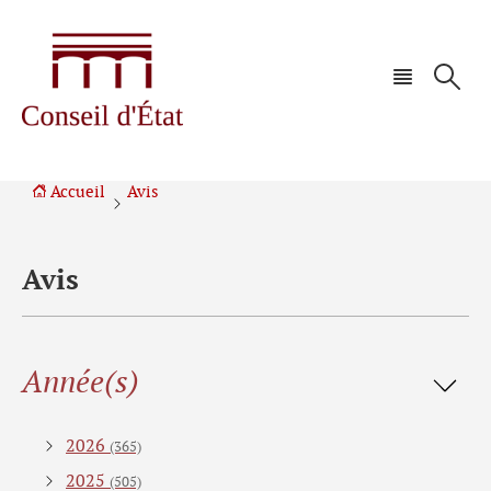
Aller
Aller
à
au
la
contenu
navigation
Accueil
Avis
Avis
Filtrer
Année(s)
les
résultats
2026
(365)
2025
(505)