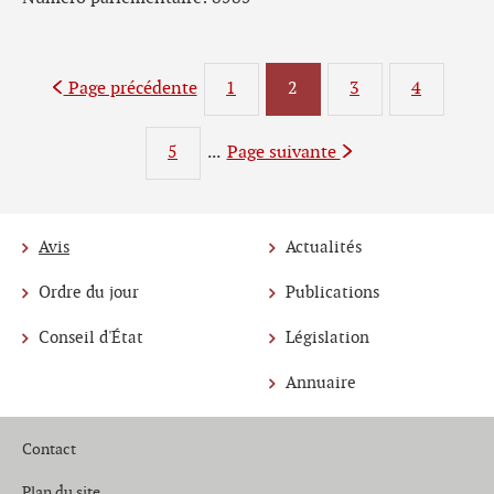
Page précédente
1
Page
2
3
4
Page
Page
Page
5
...
Page suivante
Page
Avis
Actualités
Menu
Ordre du jour
Publications
de
Conseil d'État
Législation
navigation
Annuaire
Contact
Plan du site