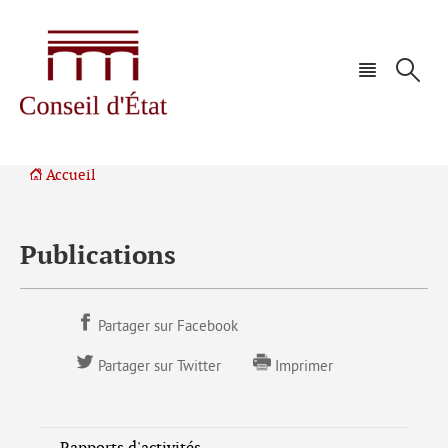
Aller
Aller
à
au
la
contenu
navigation
Accueil
Publications
Partager sur Facebook
Partager sur Twitter
Imprimer