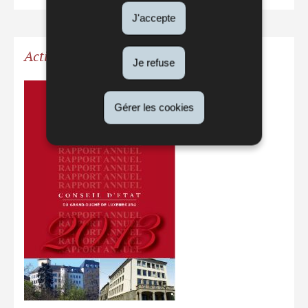
J'accepte
Activités pour l'année 2012-2013
Je refuse
Gérer les cookies