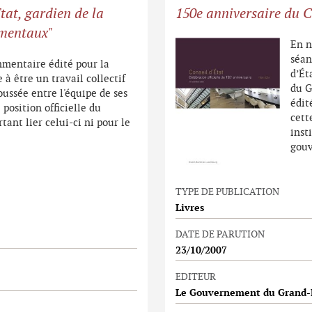
tat, gardien de la
150e anniversaire du C
amentaux"
En n
séan
mmentaire édité pour la
d’Ét
à être un travail collectif
du G
oussée entre l'équipe de ses
édit
position officielle du
cett
tant lier celui-ci ni pour le
inst
gouv
TYPE DE PUBLICATION
Livres
DATE DE PARUTION
23/10/2007
EDITEUR
Le Gouvernement du Grand