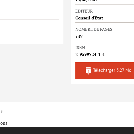
19/06/2007
EDITEUR
Conseil d'Etat
NOMBRE DE PAGES
749
ISBN
2-9599724-1-4
Télécharger
3,27 Mo
és
ions