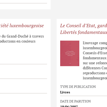
ociété luxembourgeoise
Le Conseil d’Etat, gard
Libertés fondamentau
ue du Grand-Duché à travers
productions en couleurs
L’ouvrage com
luxembourgeois
Conseils d’Etat
fondamentaux da
sur une refont
différentes Co
reproductions 
luxembourgeoi
TYPE DE PUBLICATION
Livres
DATE DE PARUTION