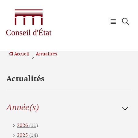
Aller
Aller
à
au
la
contenu
navigation
Accueil
Actualités
Actualités
Filtrer
Année(s)
les
résultats
2026
(11)
2025
(14)