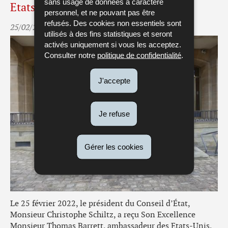
sans usage de données à caractère
Etats-Unis
personnel, et ne pouvant pas être
refusés. Des cookies non essentiels sont
25/02/2022
utilisés à des fins statistiques et seront
activés uniquement si vous les acceptez.
Consulter notre
politique de confidentialité
.
J'accepte
Je refuse
Gérer les cookies
Le 25 février 2022, le président du Conseil d’État,
Monsieur Christophe Schiltz, a reçu Son Excellence
Monsieur Thomas Barrett, ambassadeur des Etats-Unis,