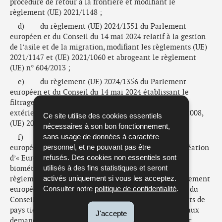
procédure de retour à la frontière et modifiant le
règlement (UE) 2021/1148 ;
d) du règlement (UE) 2024/1351 du Parlement
européen et du Conseil du 14 mai 2024 relatif à la gestion
de l’asile et de la migration, modifiant les règlements (UE)
2021/1147 et (UE) 2021/1060 et abrogeant le règlement
(UE) n° 604/2013 ;
e) du règlement (UE) 2024/1356 du Parlement
européen et du Conseil du 14 mai 2024 établissant le
filtrage des ressortissants de pays tiers aux frontières
extérieures et modifiant les règlements (CE) n° 767/2008,
Ce site utilise des cookies essentiels
(UE) 2017/2226, (UE) 2018/1240 et (UE) 2019/817 ;
nécessaires à son bon fonctionnement,
sans usage de données à caractère
f) du règlement (UE) 2024/1358 du Parlement
personnel, et ne pouvant pas être
européen et du Conseil du 14 mai 2024 relatif à la création
refusés. Des cookies non essentiels sont
d’« Eurodac » pour la comparaison des données
utilisés à des fins statistiques et seront
biométriques aux fins de l’application efficace des
activés uniquement si vous les acceptez.
règlements (UE) 2024/1351 et (UE) 2024/1350 du Parlement
Consulter notre
politique de confidentialité
.
européen et du Conseil et de la directive 2001/55/CE du
Conseil et aux fins de l’identification des ressortissants de
pays tiers et apatrides en séjour irrégulier, et relatif aux
J'accepte
demandes de comparaison avec les données d’Eurodac