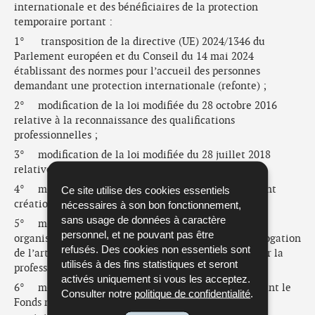
internationale et des bénéficiaires de la protection
temporaire portant :
1° transposition de la directive (UE) 2024/1346 du
Parlement européen et du Conseil du 14 mai 2024
établissant des normes pour l’accueil des personnes
demandant une protection internationale (refonte) ;
2° modification de la loi modifiée du 28 octobre 2016
relative à la reconnaissance des qualifications
professionnelles ;
3° modification de la loi modifiée du 28 juillet 2018
relative au revenu d’inclusion sociale ;
4° modification de la loi du 4 décembre 2019 portant
Ce site utilise des cookies essentiels
création de l’Office national de l’accueil ;
nécessaires à son bon fonctionnement,
sans usage de données à caractère
5° modification de la loi du 7 août 2023 portant
personnel, et ne pouvant pas être
organisation de l’assistance judiciaire et portant abrogation
refusés. Des cookies non essentiels sont
de l’article 37-1 de la loi modifiée du 10 août 1991 sur la
utilisés à des fins statistiques et seront
profession d’avocat ;
activés uniquement si vous les acceptez.
6° modification de la loi du 18 juillet 2025 autorisant le
Consulter notre
politique de confidentialité
.
Fonds national de solidarité à participer aux prix des