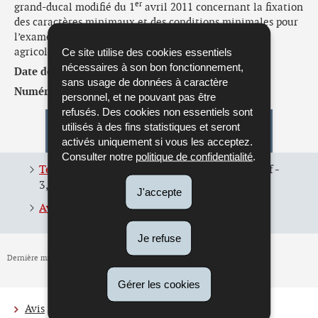
er
grand-ducal modifié du 1
avril 2011 concernant la fixation
des caractères minimaux et des conditions minimales pour
l’examen de certaines variétés d’espèces de plantes
Ce site utilise des cookies essentiels
agricoles
nécessaires à son bon fonctionnement,
Date de l'avis :
30/06/2026
sans usage de données à caractère
Numéro de l'avis :
62.582
personnel, et ne pouvant pas être
refusés. Des cookies non essentiels sont
utilisés à des fins statistiques et seront
Pour en savoir plus
activés uniquement si vous les acceptez.
Consulter notre
politique de confidentialité
.
Texte du projet de règlement grand-ducal
(Pdf -
3,00 Mo)
J'accepte
Avis 62.582 du 30 juin 2026
(Pdf - 102 Ko)
Je refuse
Dernière mise à jour
30/06/2026
Gérer les cookies
Avis
Actualités