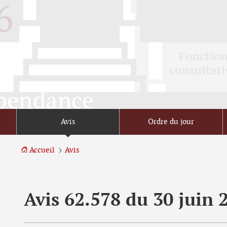
Aller
Aller
à
au
la
contenu
navigation
Avis
Ordre du jour
Accueil
Avis
Avis 62.578 du 30 juin 