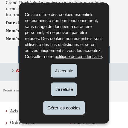
Grand-Duché de Luxembourg à la vingt-et-unième
reconstitution des ressources de l’Association
Ce site utilise des cookies essentiels
internationale de développement (AID-21)
nécessaires à son bon fonctionnement,
Date de l'avis :
30/06/2026
sans usage de données à caractère
Numéro de l'avis :
62.571
personnel, et ne pouvant pas être
refusés. Des cookies non essentiels sont
Numéro parlementaire :
8751
utilisés à des fins statistiques et seront
activés uniquement si vous les acceptez.
Pour en savoir plus
Consulter notre
politique de confidentialité
.
Avis 62.571 du 30 juin 2026
(Pdf - 94 Ko)
J'accepte
Je refuse
Dernière mise à jour
30/06/2026
Gérer les cookies
Avis
Actualités
Menu
Ordre du jour
Publications