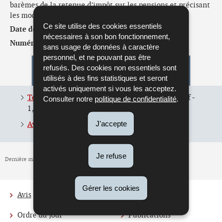
barèmes de la retenue d’impôt sur les pensions et précisant
les modalités de la retenue d’impôt
Ce site utilise des cookies essentiels
Date de l'avis :
30/06/2026
nécessaires à son bon fonctionnement,
Numéro de l'avis :
62.568
sans usage de données à caractère
personnel, et ne pouvant pas être
refusés. Des cookies non essentiels sont
Pour en savoir plus
utilisés à des fins statistiques et seront
activés uniquement si vous les acceptez.
Texte du projet de règlement grand-ducal
(Pdf -
Consulter notre
politique de confidentialité
.
1,16 Mo)
J'accepte
Avis 62.568 du 30 juin 2026
(Pdf - 95 Ko)
Je refuse
Dernière mise à jour
30/06/2026
Gérer les cookies
Avis
Actualités
Menu
Ordre du jour
Publications