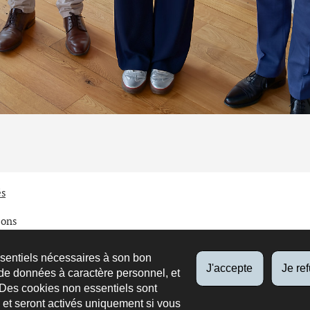
és
ions
ion
ssentiels nécessaires à son bon
J'accepte
Je re
de données à caractère personnel, et
e
 Des cookies non essentiels sont
es et seront activés uniquement si vous