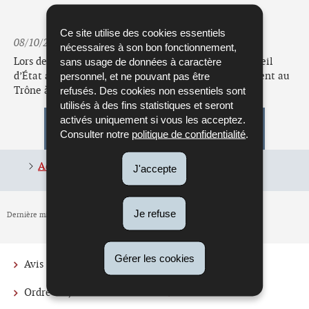
Ce site utilise des cookies essentiels
08/10/2025
nécessaires à son bon fonctionnement,
sans usage de données à caractère
Lors de sa séance plénière du 7 octobre 2025, le Conseil
personnel, et ne pouvant pas être
d’État a adopté une adresse à l’occasion de l’avènement au
refusés. Des cookies non essentiels sont
Trône à S.A.R le Grand-Duc Guillaume.
utilisés à des fins statistiques et seront
activés uniquement si vous les acceptez.
Pour en savoir plus
Consulter notre
politique de confidentialité
.
Adresse du Conseil d'État
(Pdf - 70 Ko)
J'accepte
Je refuse
Dernière mise à jour
10/10/2025
Gérer les cookies
Avis
Actualités
Menu
Ordre du jour
Publications